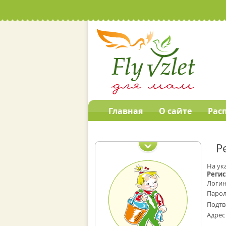
Главная
О сайте
Рас
Наши обучающие
программы
Р
На ук
Реги
Логин
Парол
Подтв
Адрес 