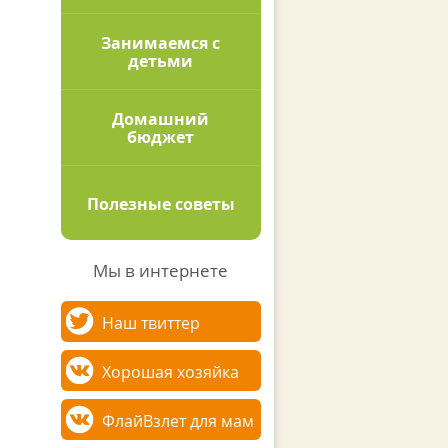
Занимаемся с
детьми
Домашний
бюджет
Полезные советы
Мы в интернете
Наш твиттер
Хорошая хозяйка
ФлайВзлет для мам