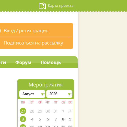
Карта проекта
Вход
/
регистрация
Подписаться на рассылку
оги
Форум
Помощь
Мероприятия
ПН
ВТ
СР
ЧТ
ПТ
СБ
ВС
27
28
29
30
31
1
2
3
4
5
6
7
8
9