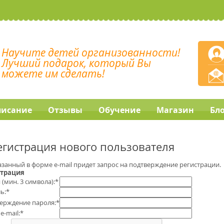
Научите детей организованности!
Лучший подарок, который Вы
можете им сделать!
писание
Отзывы
Обучение
Магазин
Бл
егистрация нового пользователя
азанный в форме e-mail придет запрос на подтверждение регистрации.
страция
 (мин. 3 символа):
*
ь:
*
ерждение пароля:
*
e-mail:
*