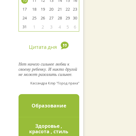
10
11
12
13
14
15
16
17
18
19
20
21
22
23
24
25
26
27
28
29
30
31
1
2
3
4
5
6
Цитата дня
Нет ничего сильнее любви к
своему ребенку. И никто другой
не может разозлить сильнее.
Кассандра Клэр "Город праха"
Образование
Здоровье ,
красота , стиль