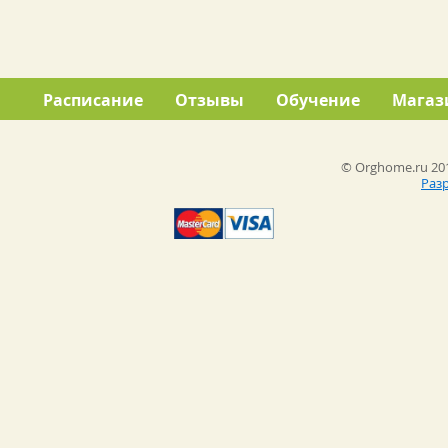
Расписание
Отзывы
Обучение
Магаз
© Orghome.ru 201
Раз