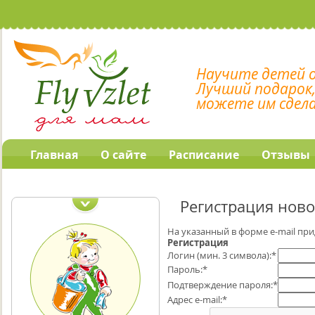
Научите детей 
Лучший подарок
можете им сдел
Главная
О сайте
Расписание
Отзывы
Наши обучающие
программы
Регистрация ново
На указанный в форме e-mail при
Регистрация
Логин (мин. 3 символа):
*
Пароль:
*
Подтверждение пароля:
*
Адрес e-mail:
*