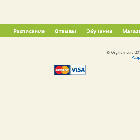
Расписание
Отзывы
Обучение
Магаз
© Orghome.ru 201
Раз