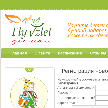
Научите детей 
Лучший подарок
можете им сдел
Главная
О сайте
Расписание
Отзывы
Наши обучающие
программы
Регистрация ново
На указанный в форме e-mail при
Регистрация
Логин (мин. 3 символа):
*
Пароль:
*
Подтверждение пароля:
*
Адрес e-mail:
*