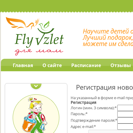
Научите детей 
Лучший подарок
можете им сдел
Главная
О сайте
Расписание
Отзывы
Наши обучающие
программы
Регистрация ново
На указанный в форме e-mail при
Регистрация
Логин (мин. 3 символа):
*
Пароль:
*
Подтверждение пароля:
*
Адрес e-mail:
*