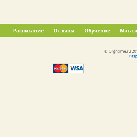
Расписание
Отзывы
Обучение
Магаз
© Orghome.ru 201
Раз