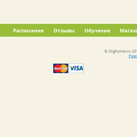
Расписание
Отзывы
Обучение
Магаз
© Orghome.ru 201
Раз