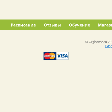
Расписание
Отзывы
Обучение
Магаз
© Orghome.ru 201
Раз