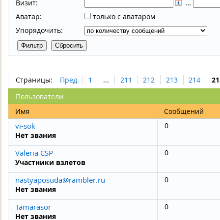
Визит:
…
Аватар:
только с аватаром
Упорядочить:
Страницы:
Пред.
1
...
211
212
213
214
21
Пользователи
Имя
Сообщений
vi-sok
0
Нет звания
Valeria CSP
0
Участники взлетов
nastyaposuda@rambler.ru
0
Нет звания
Tamarasor
0
Нет звания