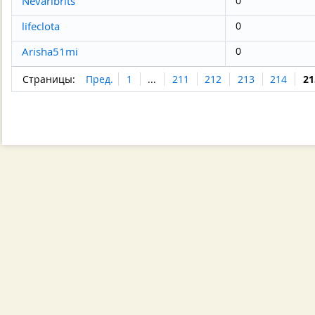
Nevaribrits
0
lifeclota
0
Arisha51mi
0
Страницы:
Пред.
1
...
211
212
213
214
21