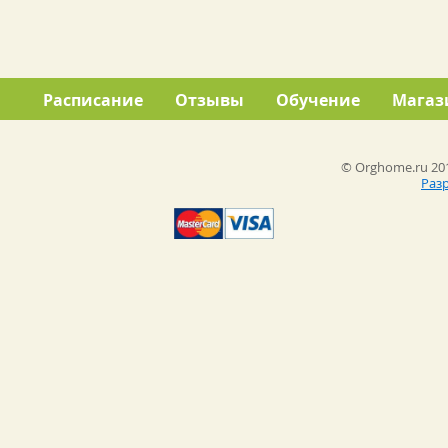
Расписание
Отзывы
Обучение
Магаз
© Orghome.ru 201
Раз