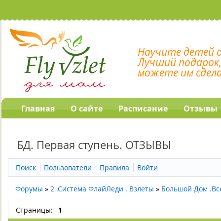
Научите детей 
Лучший подарок
можете им сдел
Главная
О сайте
Расписание
Отзывы
БД. Первая ступень. ОТЗЫВЫ
Поиск
Пользователи
Правила
Войти
Форумы
»
2 .Система ФлайЛеди . Взлеты
»
Большой Дом .Вс
Страницы:
1