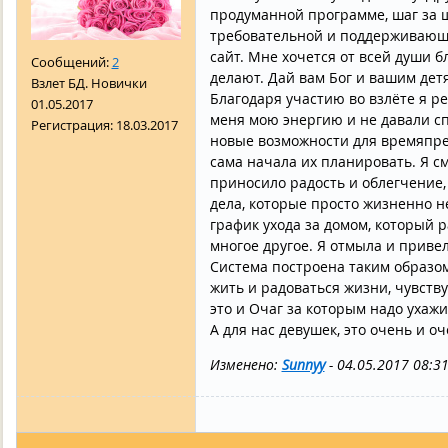
продуманной программе, шаг за ш
требовательной и поддерживающей
сайт. Мне хочется от всей души б
Сообщений:
2
делают. Дай вам Бог и вашим дет
Взлет БД. Новички
Благодаря участию во взлёте я р
01.05.2017
меня мою энергию и не давали спо
Регистрация:
18.03.2017
новые возможности для времяпре
сама начала их планировать. Я см
приносило радость и облегчение, 
дела, которые просто жизненно н
график ухода за домом, который р
многое другое. Я отмыла и приве
Система построена таким образом
жить и радоваться жизни, чувству
это и Очаг за которым надо ухажи
А для нас девушек, это очень и о
Изменено:
Sunnyy
-
04.05.2017 08:31