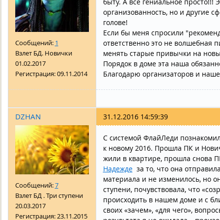
быту. А все гениальное просто!!!
организованность, но и другие сф
голове!
Если бы меня спросили "рекомендо
Сообщений:
1
ответственно это не волшебная п
Взлет БД. Новички
менять старые привычки на новы
01.02.2017
Порядок в доме эта наша обязанно
Регистрация:
09.11.2014
Благодарю организаторов и наш
DZHAN
31.12.2016 14:59:39
С системой ФлайЛеди познакомила
к новому 2016. Прошла ПК и Нович
жили в квартире, прошла снова ПК
Надежде
за то, что она отправил
материала и не изменилось, но о
Сообщений:
7
ступени, почувствовала, что «со
Взлет БД . Три ступени
происходить в нашем доме и с б
20.03.2017
своих «зачем», «для чего», вопр
Регистрация:
23.11.2015