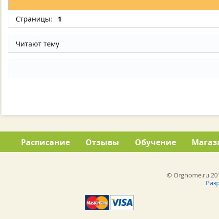
Страницы:
1
Читают тему
Расписание
Отзывы
Обучение
Магаз
© Orghome.ru 201
Раз