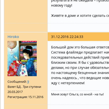
результата я не ожидала – произ
новому году!
Живёте в доме и хотите сделать с
Hiroko
31.12.2016 22:24:33
Большой дом это большая ответсв
Система флайледи предлагает на
последовательных действий приве
близким своим. Я бы с удовольств
делами, но при случае обязатель
по настоящему безценные знания
очень надеюсь , что ведкщие нов
Сообщений:
9
жду с нетерпением!
Взлет БД . Три ступени
20.03.2017
Меня зовут Ольга, со мной - на ты!
Регистрация:
15.11.2016