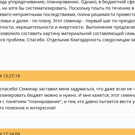
рода упорядочиванию, планированию. Однако, в бюджетной сфер
, ни хотя бы систематизировать. Поскольку плыть по течению 
евато неприятными последствиями, полна решимости привести 
семье и далее - по плану. Этот семинар - первый шаг по прео
тности, нерешительности и инертности. Выполнение предлага
позволило составить картину материальной составляющей семь
я проблем. Спасибо. Отдельная благодарность сокурсницам за
4 13:27:19
спасибо! Семинар заставил меня задуматься, что даже если не ч
 планировать бюджет можно и нужно. И мне кажется, этот семин
м с понятием "планирование", и тем, кто давно пытается вести 
то полезное и интересное!
4 17:24:09