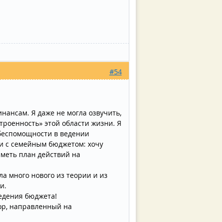
#54
нансам. Я даже не могла озвучить,
троенность» этой области жизни. Я
 беспомощности в ведении
о и с семейным бюджетом: хочу
иметь план действий на
а много нового из теории и из
и.
едения бюджета!
тор, направленный на