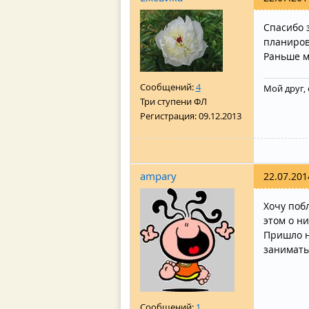
Спасибо 
планиров
Раньше м
Сообщений:
4
Мой друг, 
Три ступени ФЛ
Регистрация:
09.12.2013
ampary
22.07.201
Хочу поб
этом о ни
Пришло н
занимать
Сообщений:
1