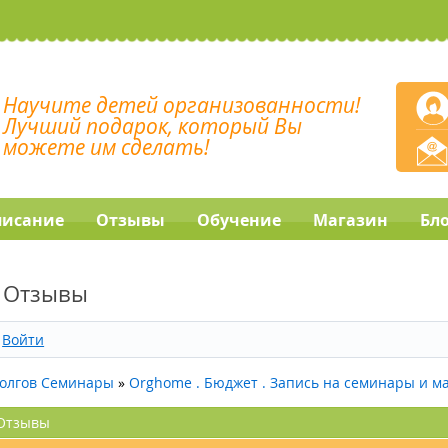
Научите детей организованности!
Лучший подарок, который Вы
можете им сделать!
писание
Отзывы
Обучение
Магазин
Бл
. Отзывы
Войти
долгов Семинары
»
Orghome . Бюджет . Запись на семинары и 
 Отзывы