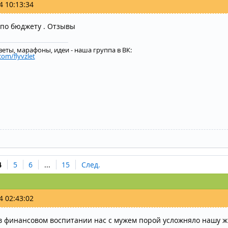
4 10:13:34
по бюджету . Отзывы
веты, марафоны, идеи - наша группа в ВК:
com/flyvzlet
4
5
6
...
15
След.
4 02:43:02
в финансовом воспитании нас с мужем порой усложняло нашу ж