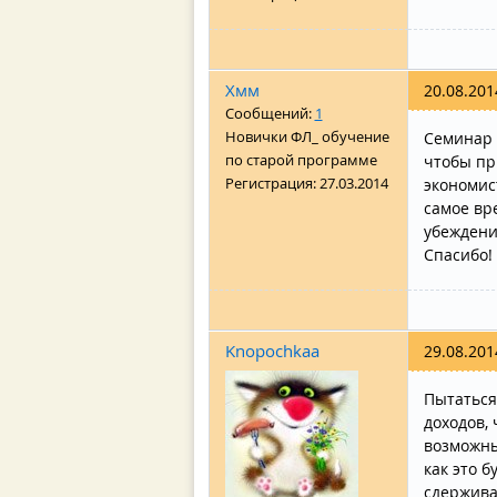
Хмм
20.08.201
Сообщений:
1
Новички ФЛ_ обучение
Семинар 
по старой программе
чтобы пр
Регистрация:
27.03.2014
экономис
самое вр
убеждени
Спасибо!
Knopochkaa
29.08.201
Пытаться
доходов,
возможны
как это б
сдержива