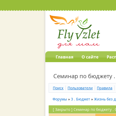
Главная
О сайте
Рас
Семинар по бюджету 
Поиск
Пользователи
Правила
Форумы
»
3 . Бюджет
»
Жизнь без 
[
Закрыто
]
Семинар по бюджету .