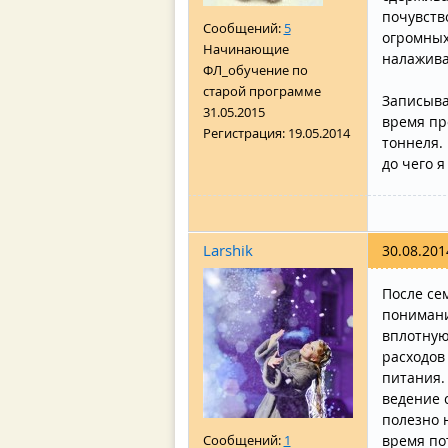
почувств
Сообщений:
5
огромных
Начинающие
налажива
ФЛ_обучение по
старой программе
Записывая
31.05.2015
время пр
Регистрация:
19.05.2014
тоннеля. 
до чего я
Larshik
30.08.201
После се
понимани
вплотную
расходов
питания.
ведение 
полезно 
Сообщений:
1
время по