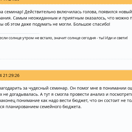
за семинар! Действительно включилась голова, появился новый 
ания. Самым неожиданным и приятным оказалось, что можно п
ы об этом даже подумать не могли. Большое спасибо!
если солнце утром не встало, значит солнце сегодня - ты! Иди и свети!
4 21:29:26
лагодарить за чудесный семинар. Он помог мне в понимании ош
х не догадывалась. А тут я смогла провести анализ и посмотреть
аконец понимание как надо вести бюджет, что он состоит не то
ся планированием семейного бюджета.