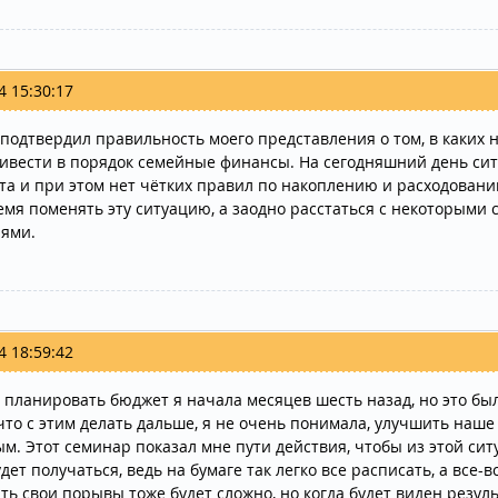
4 15:30:17
подтвердил правильность моего представления о том, в каких 
ивести в порядок семейные финансы. На сегодняшний день сит
та и при этом нет чётких правил по накоплению и расходованию
емя поменять эту ситуацию, а заодно расстаться с некоторым
ями.
4 18:59:42
 планировать бюджет я начала месяцев шесть назад, но это был
 что с этим делать дальше, я не очень понимала, улучшить наш
м. Этот семинар показал мне пути действия, чтобы из этой ситу
удет получаться, ведь на бумаге так легко все расписать, а все
ть свои порывы тоже будет сложно, но когда будет виден резул