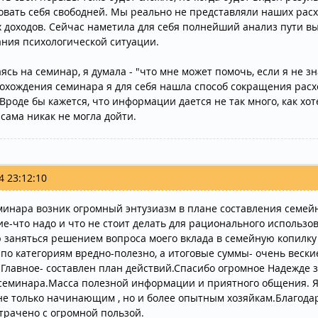
овать себя свободней. Мы реально не представляли наших расх
 доходов. Сейчас наметила для себя полнейший анализ пути вы
ния психологической ситуации.
сь на семинар, я думала - "что мне может помочь, если я не зн
охождения семинара я для себя нашла способ сокращения расхо
Вроде бы кажется, что информации дается не так много, как хот
 сама никак не могла дойти.
4 23:12:10
минара возник огромный энтузиазм в плане составления семей
е-что надо и что не стоит делать для рационального использо
 заняться решением вопроса моего вклада в семейную копилку
 по категориям вредно-полезно, а итоговые суммы- очень вески
 Главное- составлен план действий.Спасибо огромное Надежде 
семинара.Масса полезной информации и приятного общения. Я
не только начинающим , но и более опытным хозяйкам.Благода
трачено с огромной пользой.