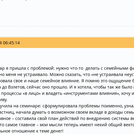
4 06:45:14
ар я пришла с проблемой: нужно что-то делать с семейными фи
но меня не устраивало. Можно сказать, что «не устраивала неус
вовала свое и наше семейное влияние. Я помню это ощущение
 до Взлетов, сейчас оно прошло. И я хотела, чтобы так же был
е процессы «в лицо» и владеть «инструментами влияния», хочу 
иву.
лучила на семинаре: сформулировала проблемы поименно, узнал
астниц, начала думать о возможном своем вкладе в доходы семь
авное – составила свой план действий по внедрению системы в
 это самое главное – мои мысли теперь имеют некий общий век
ьное отношение к теме денег!