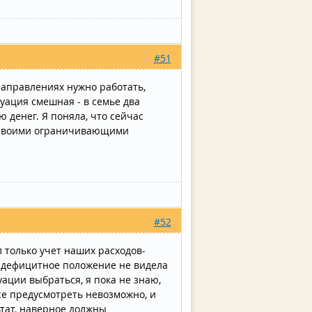
#51
направлениях нужно работать,
уация смешная - в семье два
 денег. Я поняла, что сейчас
и своими ограничивающими
#52
 только учет наших расходов-
е дефицитное положение не видела
ации выбраться, я пока не знаю,
-все предусмотреть невозможно, и
ьтат, наверное должны