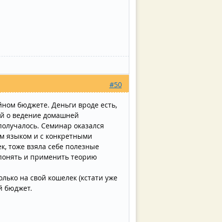
#50
йном бюджете. Деньги вроде есть,
тей о ведение домашней
 получалось. Семинар оказался
ым языком и с конкретными
к, тоже взяла себе полезные
 понять и применить теорию
лько на свой кошелек (кстати уже
й бюджет.