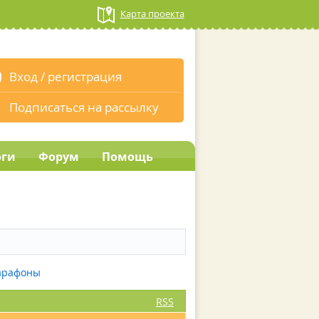
Карта проекта
Вход
/
регистрация
Подписаться на рассылку
оги
Форум
Помощь
марафоны
RSS