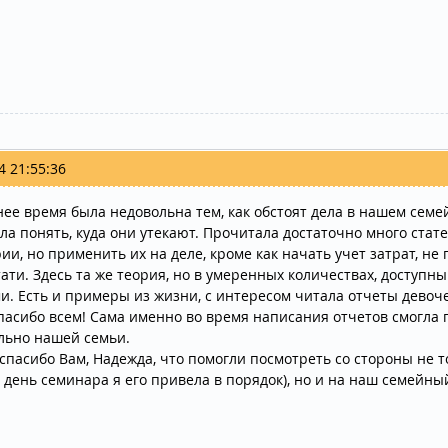
4 21:55:36
нее время была недовольна тем, как обстоят дела в нашем семе
гла понять, куда они утекают. Прочитала достаточно много ста
ии, но применить их на деле, кроме как начать учет затрат, не
тати. Здесь та же теория, но в умеренных количествах, доступн
и. Есть и примеры из жизни, с интересом читала отчеты девоче
пасибо всем! Сама именно во время написания отчетов смогла
льно нашей семьи.
спасибо Вам, Надежда, что помогли посмотреть со стороны не то
 день семинара я его привела в порядок), но и на наш семейны