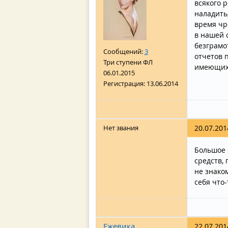
всякого 
наладить
время чр
в нашей 
безграмо
Сообщений:
3
отчетов 
Три ступени ФЛ
имеющихс
06.01.2015
Регистрация:
13.06.2014
Нет звания
20.07.201
Большое 
средств,
не знако
себя что-
Ежевика
22.07.201