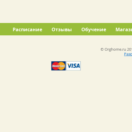
Расписание
Отзывы
Обучение
Магаз
© Orghome.ru 201
Раз