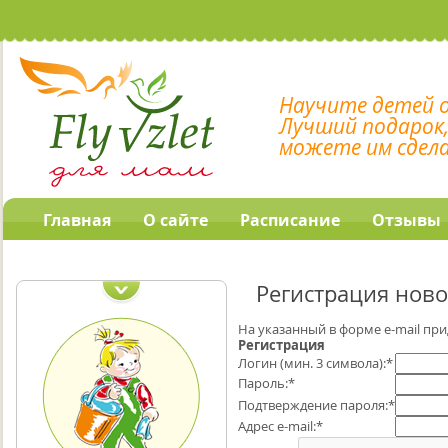
Научите детей 
Лучший подарок
можете им сдел
Главная
О сайте
Расписание
Отзывы
Наши обучающие
программы
Регистрация ново
На указанный в форме e-mail при
Регистрация
Логин (мин. 3 символа):
*
Пароль:
*
Подтверждение пароля:
*
Адрес e-mail:
*