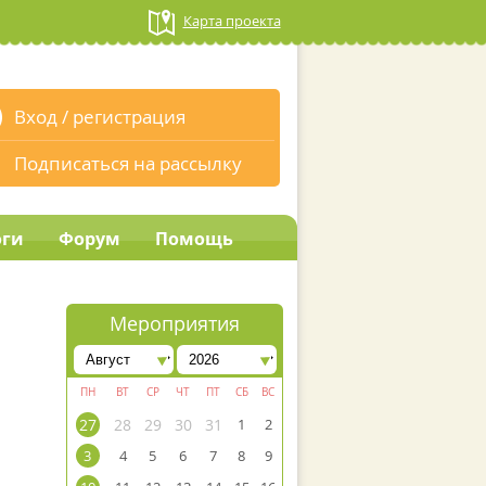
Карта проекта
Вход
/
регистрация
Подписаться на рассылку
оги
Форум
Помощь
Мероприятия
ПН
ВТ
СР
ЧТ
ПТ
СБ
ВС
27
28
29
30
31
1
2
3
4
5
6
7
8
9