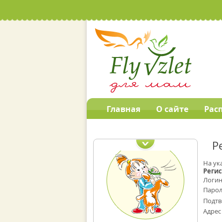
Главная
О сайте
Рас
Наши обучающие
программы
Р
На ук
Реги
Логин
Парол
Подтв
Адрес 