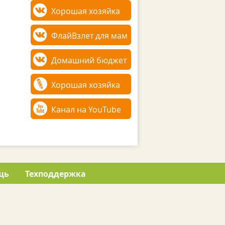
Хорошая хозяйка
ФлайВзлет для мам
Домашний бюджет
Хорошая хозяйка
Канал на YouTube
щь
Техподдержка