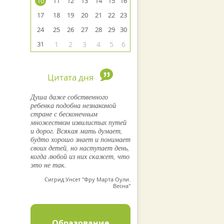
10
11
12
13
14
15
16
17
18
19
20
21
22
23
24
25
26
27
28
29
30
31
1
2
3
4
5
6
Цитата дня
Душа даже собственного
ребенка подобна незнакомой
стране с бесконечным
множеством извилистых путей
и дорог. Всякая мать думает,
будто хорошо знает и понимает
своих детей, но наступает день,
когда любой из них скажет, что
это не так.
Сигрид Унсет "Фру Марта Оули.
Весна"
Образование