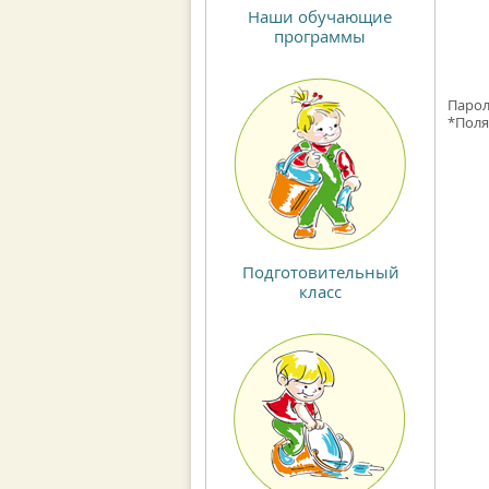
Подготовительный
класс
Парол
*
Поля
Взлет новичков