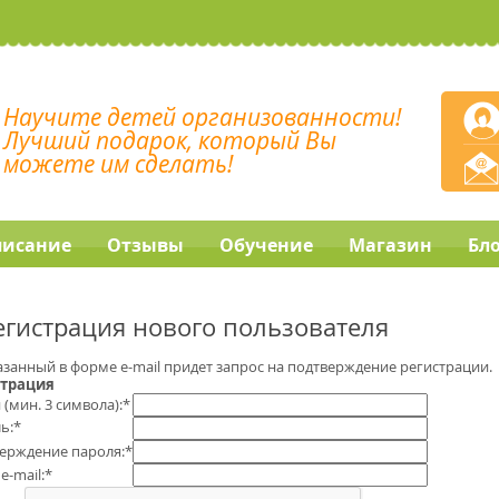
Научите детей организованности!
Лучший подарок, который Вы
можете им сделать!
писание
Отзывы
Обучение
Магазин
Бл
егистрация нового пользователя
азанный в форме e-mail придет запрос на подтверждение регистрации.
страция
 (мин. 3 символа):
*
ь:
*
ерждение пароля:
*
e-mail:
*