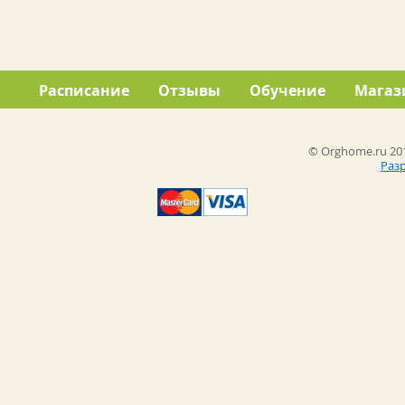
Расписание
Отзывы
Обучение
Магаз
© Orghome.ru 201
Раз