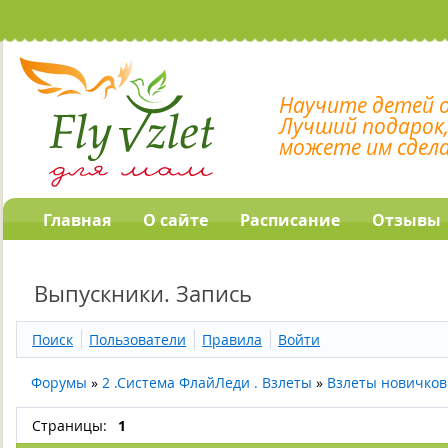
Научите детей 
Лучший подарок
можете им сдел
Главная
О сайте
Расписание
Отзывы
Выпускники. Запись
Поиск
Пользователи
Правила
Войти
Форумы
»
2 .Система ФлайЛеди . Взлеты
»
Взлеты новичков
Страницы:
1