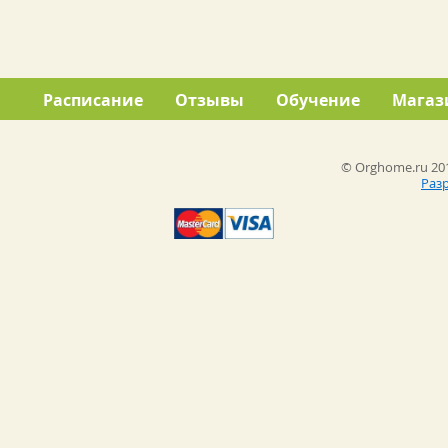
Расписание
Отзывы
Обучение
Магаз
© Orghome.ru 201
Раз